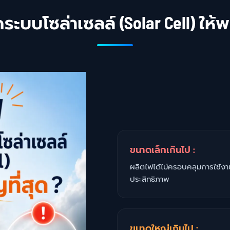
บบโซล่าเซลล์ (Solar Cell) ให้พ
ขนาดเล็กเกินไป :
ผลิตไฟได้ไม่ครอบคลุมการใช้งาน
ประสิทธิภาพ
ขนาดใหญ่เกินไป :