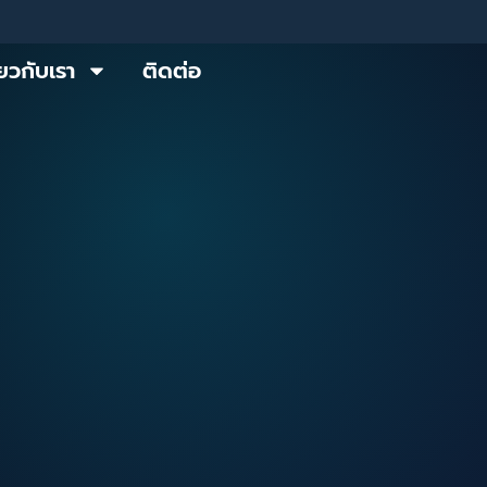
่ยวกับเรา
ติดต่อ