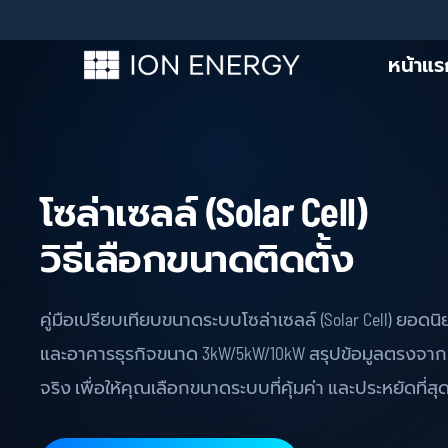
หน้าแร
โซล่าเซลล์ (Solar Cell)
วิธีเลือกขนาดติดตั้ง
คู่มือเปรียบเทียบขนาดระบบโซล่าเซลล์ (Solar Cell) ยอด
และอาคารธุรกิจขนาด 3kW/5kW/10kW สรุปข้อมูลตรงจา
จริง เพื่อให้คุณเลือกขนาดระบบที่คุ้มค่า และประหยัดที่สุด