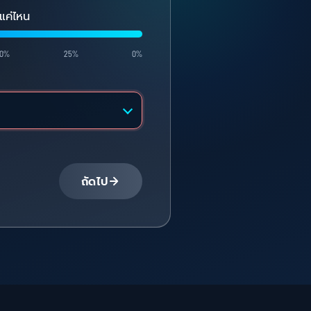
แค่ไหน
วัน
0%
25%
0%
ถัดไป