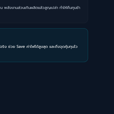
็น พลังงานส่วนเกินผลิตแล้วสูญเปล่า ทำให้คืนทุนช้า
 ช่วย Save ค่าไฟได้สูงสุด และถึงจุดคุ้มทุนไว