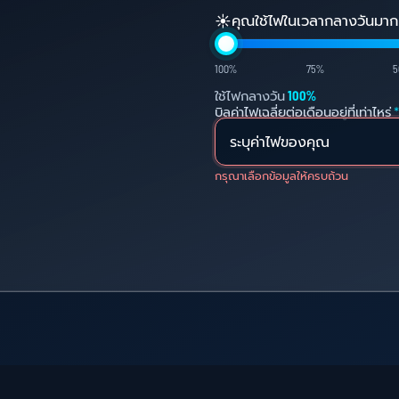
☀️
คุณใช้ไฟในเวลากลางวันมาก
เปอร์เซ็นต์การใช้ไฟในเวลากลาง
100%
75%
5
ใช้ไฟกลางวัน
100%
บิลค่าไฟเฉลี่ยต่อเดือนอยู่ที่เท่าไหร่
*
กรุณาเลือกข้อมูลให้ครบถ้วน