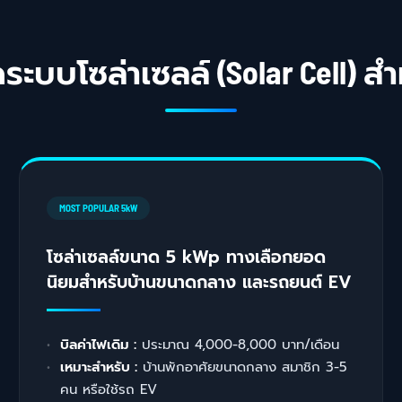
ะบบโซล่าเซลล์ (Solar Cell) สำ
MOST POPULAR 5kW
โซล่าเซลล์ขนาด 5 kWp ทางเลือกยอด
นิยมสำหรับบ้านขนาดกลาง และรถยนต์ EV
บิลค่าไฟเดิม :
ประมาณ 4,000-8,000 บาท/เดือน
เหมาะสำหรับ :
บ้านพักอาศัยขนาดกลาง สมาชิก 3-5
คน หรือใช้รถ EV