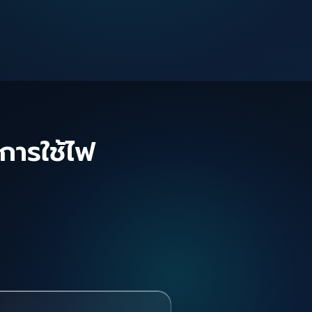
การใช้ไฟ