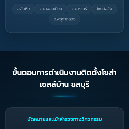
อ.สัตหีบ
ต.นาจอมเทียน
ต.บางเสร่
โซนบ่อวิน
ต.พลูตาหลวง
ขั้นตอนการดำเนินงานติดตั้งโซล่า
เซลล์บ้าน ชลบุรี
นัดหมายและเข้าสำรวจทางวิศวกรรม