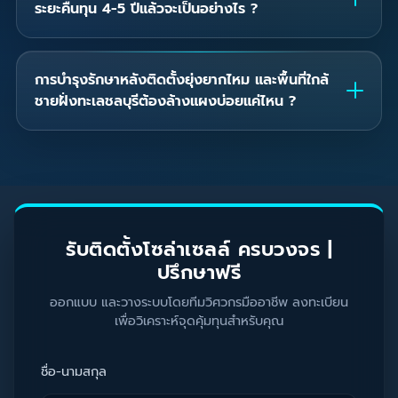
ระยะคืนทุน 4-5 ปีแล้วจะเป็นอย่างไร ?
การบำรุงรักษาหลังติดตั้งยุ่งยากไหม และพื้นที่ใกล้
ชายฝั่งทะเลชลบุรีต้องล้างแผงบ่อยแค่ไหน ?
รับติดตั้งโซล่าเซลล์ ครบวงจร |
ปรึกษาฟรี
ออกแบบ และวางระบบโดยทีมวิศวกรมืออาชีพ ลงทะเบียน
เพื่อวิเคราะห์จุดคุ้มทุนสำหรับคุณ
ชื่อ-นามสกุล