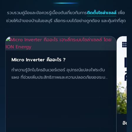
รวบรวมคู่มือและข้อควรรู้เบื้องต้นเกี่ยวกับการ
ติดตั้งโซล่าเซลล์
เพื่อ
ช่วยให้เจ้าของบ้านในชลบุรี เลือกระบบได้อย่างถูกต้อง และคุ้มค่าที่สุด
Micro Inverter คืออะไร ?
ทำความรู้จักไมโครอินเวอร์เตอร์ อุปกรณ์แปลงไฟระดับ
แผง ที่ช่วยเพิ่มประสิทธิภาพและความปลอดภัยของระบบ
โซล่าเซลล์
อินเ