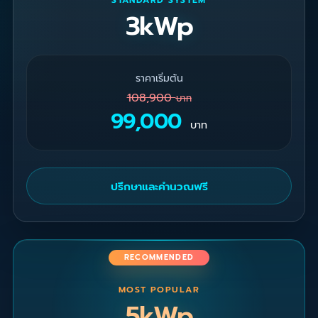
STANDARD SYSTEM
3kWp
ราคาเริ่มต้น
108,900
บาท
99,000
บาท
ปรึกษาและคำนวณฟรี
RECOMMENDED
MOST POPULAR
5kWp