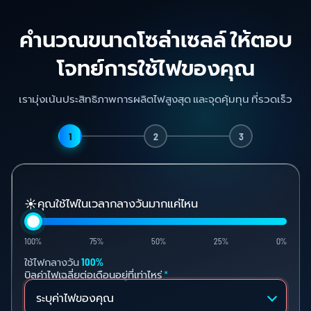
คำนวณขนาดโซล่าเซลล์ ให้ตอบ
โจทย์การใช้ไฟของคุณ
เรามุ่งเน้นประสิทธิภาพการผลิตไฟสูงสุด และจุดคุ้มทุน ที่รวดเร็ว
1
2
3
☀️
คุณใช้ไฟในเวลากลางวันมากแค่ไหน
เปอร์เซ็นต์การใช้ไฟในเวลากลางวัน
100%
75%
50%
25%
0%
ใช้ไฟกลางวัน
100%
บิลค่าไฟเฉลี่ยต่อเดือนอยู่ที่เท่าไหร่
*