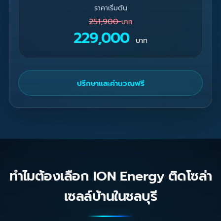
ราคาเริ่มต้น
251,900
บาท
229,000
บาท
ปรึกษาและคำนวณฟรี
ทำไมต้องเลือก ION Energy ติดโซล่า
เซลล์บ้านในชลบุรี