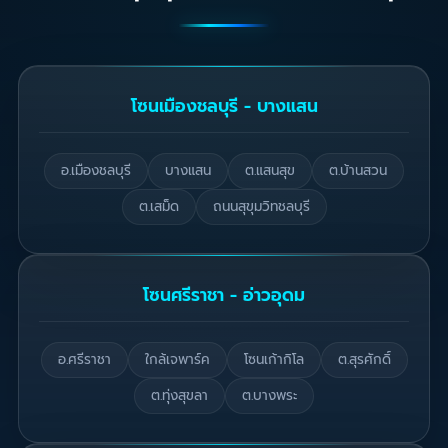
โซนเมืองชลบุรี - บางแสน
อ.เมืองชลบุรี
บางแสน
ต.แสนสุข
ต.บ้านสวน
ต.เสม็ด
ถนนสุขุมวิทชลบุรี
โซนศรีราชา - อ่าวอุดม
อ.ศรีราชา
ใกล้เจพาร์ค
โซนเก้ากิโล
ต.สุรศักดิ์
ต.ทุ่งสุขลา
ต.บางพระ