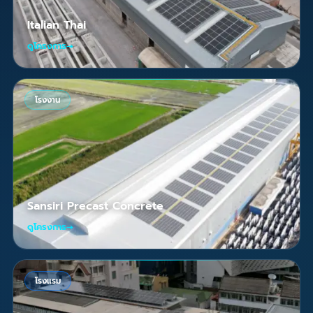
Italian Thai
ดูโครงการ
→
โรงงาน
Sansiri Precast Concrete
ดูโครงการ
→
โรงแรม