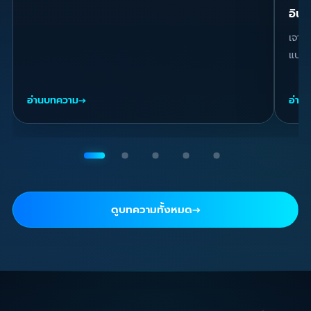
อินเ
เจาะล
แปลงไ
อ่านบทความ
→
อ่าน
ดูบทความทั้งหมด
→