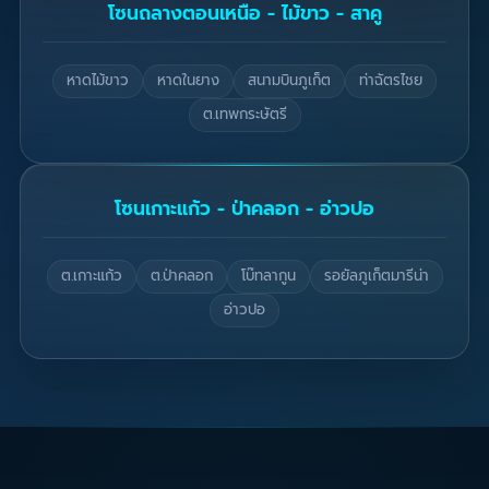
โซนถลางตอนเหนือ - ไม้ขาว - สาคู
หาดไม้ขาว
หาดในยาง
สนามบินภูเก็ต
ท่าฉัตรไชย
ต.เทพกระษัตรี
โซนเกาะแก้ว - ป่าคลอก - อ่าวปอ
ต.เกาะแก้ว
ต.ป่าคลอก
โบ๊ทลากูน
รอยัลภูเก็ตมารีน่า
อ่าวปอ