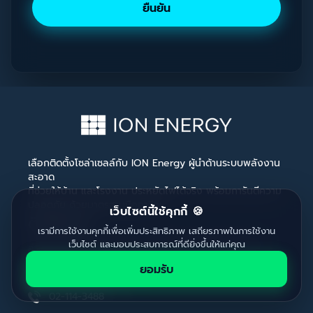
ยืนยัน
เลือกติดตั้งโซล่าเซลล์กับ ION Energy ผู้นำด้านระบบพลังงาน
สะอาด​
ที่ช่วยให้บ้าน และโรงงาน ประหยัดไฟได้จริง พร้อมการันตีความ
ปลอดภัย ด้วยมาตรฐานมืออาชีพ​
เว็บไซต์นี้ใช้คุกกี้ 🍪
ติดต่อเรา
เรามีการใช้งานคุกกี้เพื่อเพิ่มประสิทธิภาพ เสถียรภาพในการใช้งาน
เว็บไซต์ และมอบประสบการณ์ที่ดียิ่งขึ้นให้แก่คุณ
สำนักงานใหญ่ : เลขที่ 297 ถนนราชดำริ แขวงลุมพินี เขต
ปทุมวัน กรุงเทพมหานคร 10330
ยอมรับ
info@ionenergy.ai
02-114-3488