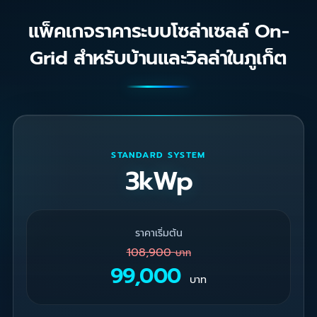
แพ็คเกจราคาระบบโซล่าเซลล์ On-
Grid สำหรับบ้านและวิลล่าในภูเก็ต
STANDARD SYSTEM
3kWp
ราคาเริ่มต้น
108,900
บาท
99,000
บาท