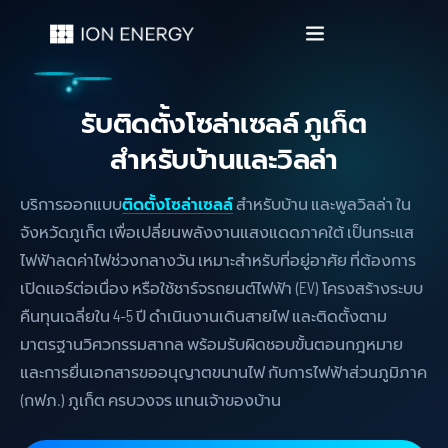
รับติดตั้งโซล่าเซลล์ ภูเก็ต
สำหรับบ้านและวิลล่า
บริการออกแบบ
ติดตั้งโซล่าเซลล์
สำหรับบ้าน และพูลวิลล่า ใน
จังหวัดภูเก็ต เพื่อเปลี่ยนพลังงานแสงแดดภาคใต้ เป็นกระแส
ไฟฟ้าลดค่าไฟช่วงกลางวัน เหมาะสำหรับที่อยู่อาศัย ที่ต้องการ
เปิดแอร์ต่อเนื่อง หรือใช้ชาร์จรถยนต์ไฟฟ้า (EV) โครงสร้างระบบ
คืนทุนเฉลี่ยใน 4-5 ปี ดำเนินงานเดินสายไฟ และติดตั้งตาม
มาตรฐานวิศวกรรมสากล พร้อมรับผิดชอบขั้นตอนกฎหมาย
และการยื่นเอกสารขออนุญาตขนานไฟ กับการไฟฟ้าส่วนภูมิภาค
(กฟภ.) ภูเก็ต ครบวงจร แทนเจ้าของบ้าน