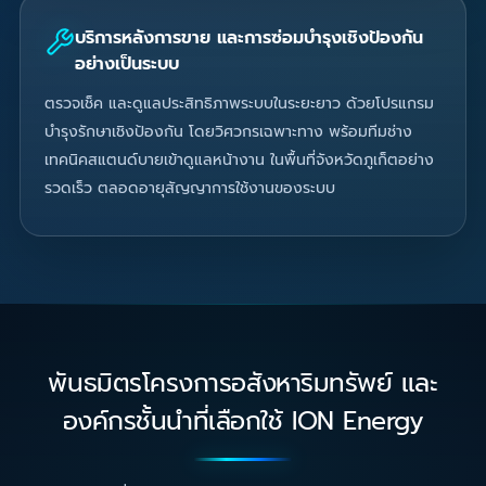
บริการหลังการขาย และการซ่อมบำรุงเชิงป้องกัน
อย่างเป็นระบบ
ตรวจเช็ค และดูแลประสิทธิภาพระบบในระยะยาว ด้วยโปรแกรม
บำรุงรักษาเชิงป้องกัน โดยวิศวกรเฉพาะทาง พร้อมทีมช่าง
เทคนิคสแตนด์บายเข้าดูแลหน้างาน ในพื้นที่จังหวัดภูเก็ตอย่าง
รวดเร็ว ตลอดอายุสัญญาการใช้งานของระบบ
พันธมิตรโครงการอสังหาริมทรัพย์ และ
องค์กรชั้นนำที่เลือกใช้ ION Energy