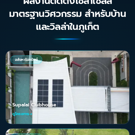
ผลงานติดตั้งโซล่าเซลล์
มาตรฐานวิศวกรรม สำหรับบ้าน
และวิลล่าในภูเก็ต
อสังหาริมทรัพย์
Supalai Clubhouse
ดูโครงการ
→