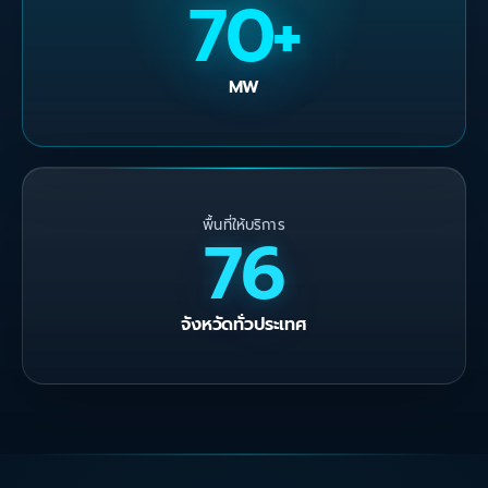
70+
MW
พื้นที่ให้บริการ
76
จังหวัดทั่วประเทศ