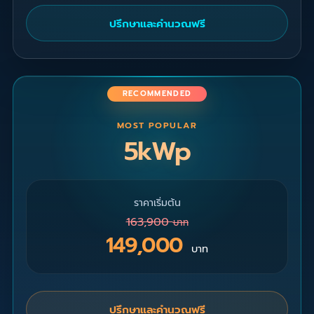
ปรึกษาและคำนวณฟรี
RECOMMENDED
MOST POPULAR
5kWp
ราคาเริ่มต้น
163,900
บาท
149,000
บาท
ปรึกษาและคำนวณฟรี