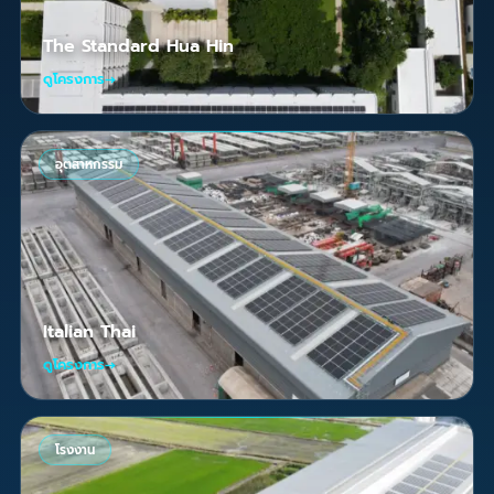
The Standard Hua Hin
ดูโครงการ
→
อุตสาหกรรม
Italian Thai
ดูโครงการ
→
โรงงาน