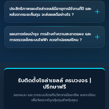
ประสิทธิภาพแผงโซล่าเซลล์มีอายุการใช้งานกี่ปี และ
หลังจากระยะคืนทุน จะส่งผลดีอย่างไร ?
แผนการซ่อมบำรุง การล้างทำความสะอาดแผง และ
การตรวจเช็คระบบไฟฟ้า ควรทำบ่อยแค่ไหน ?
รับติดตั้งโซล่าเซลล์ ครบวงจร |
ปรึกษาฟรี
ออกแบบ และวางระบบโดยทีมวิศวกรมืออาชีพ ลงทะเบียน
เพื่อวิเคราะห์จุดคุ้มทุนสำหรับคุณ