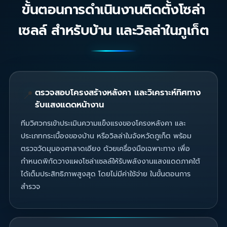
ขั้นตอนการดำเนินงานติดตั้งโซล่า
เซลล์ สำหรับบ้าน และวิลล่าในภูเก็ต
ตรวจสอบโครงสร้างหลังคา และวิเคราะห์ทิศทาง
📍
รับแสงแดดหน้างาน
ทีมวิศวกรเข้าประเมินความแข็งแรงของโครงหลังคา และ
ประเภทกระเบื้องของบ้าน หรือวิลล่าในจังหวัดภูเก็ต พร้อม
ตรวจวัดมุมองศาลาดเอียง ด้วยเครื่องมือเฉพาะทาง เพื่อ
กำหนดพิกัดวางแผงโซล่าเซลล์ให้รับพลังงานแสงแดดภาคใต้
ได้เต็มประสิทธิภาพสูงสุด โดยไม่มีค่าใช้จ่าย ในขั้นตอนการ
สำรวจ