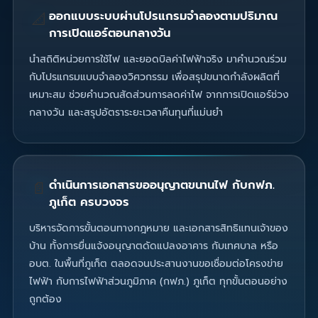
ออกแบบระบบผ่านโปรแกรมจำลองตามปริมาณ
📐
การเปิดแอร์ตอนกลางวัน
นำสถิติหน่วยการใช้ไฟ และยอดบิลค่าไฟฟ้าจริง มาคำนวณร่วม
กับโปรแกรมแบบจำลองวิศวกรรม เพื่อสรุปขนาดกำลังผลิตที่
เหมาะสม ช่วยคำนวณสัดส่วนการลดค่าไฟ จากการเปิดแอร์ช่วง
กลางวัน และสรุปอัตราระยะเวลาคืนทุนที่แม่นยำ
ดำเนินการเอกสารขออนุญาตขนานไฟ กับกฟภ.
📄
ภูเก็ต ครบวงจร
บริหารจัดการขั้นตอนทางกฎหมาย และเอกสารสิทธิแทนเจ้าของ
บ้าน ทั้งการยื่นแจ้งอนุญาตดัดแปลงอาคาร กับเทศบาล หรือ
อบต. ในพื้นที่ภูเก็ต ตลอดจนประสานงานขอเชื่อมต่อโครงข่าย
ไฟฟ้า กับการไฟฟ้าส่วนภูมิภาค (กฟภ.) ภูเก็ต ทุกขั้นตอนอย่าง
ถูกต้อง