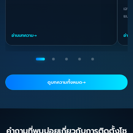
เจาะล
แปลงไ
อ่านบทความ
→
อ่าน
ดูบทความทั้งหมด
→
คำถามที่พบบ่อยเกี่ยวกับการติดตั้งโซ