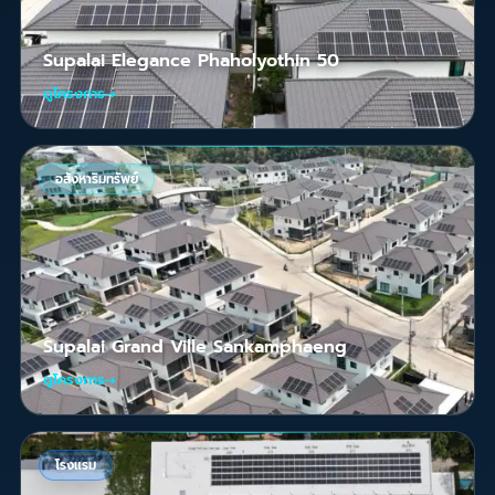
Supalai Elegance Phaholyothin 50
ดูโครงการ
→
อสังหาริมทรัพย์
Supalai Grand Ville Sankamphaeng
ดูโครงการ
→
โรงแรม