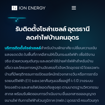
รับติดตั้งโซล่าเซลล์ อุดรธานี
ลดค่าไฟบ้านคนอุดร
บริการติดตั้งโซล่าเซลล์
สำหรับบ้านพักอาศัย เปลี่ยนความเข้ม
แสงแดดจัด ในพื้นที่ภาคอีสานให้เป็นกระแสไฟฟ้า เพื่อใช้งาน
จริง ช่วยควบคุมต้นทุน และลดค่าใช้จ่ายค่าไฟฟ้าสำหรับบ้าน
เดี่ยว และโครงการหมู่บ้านจัดสรรทั่วจังหวัดอุดรธานี โดยเฉพาะ
บ้านที่มีพฤติกรรมการเปิดแอร์หนักช่วงกลางวัน หรือการชาร์จ
รถยนต์ไฟฟ้า (EV) ระยะเวลาคืนทุนเฉลี่ยอยู่ที่ 4-5 ปี วางระบบ
โครงสร้าง และสายไฟปลอดภัยสูงสุด ตามมาตรฐานวิศวกรรม
สากล พร้อมรับผิดชอบการดำเนินงาน ยื่นเอกสารขออนุญาต
ขนานไฟ กับการไฟฟ้าส่วนภูมิภาค (กฟภ.) อุดรธานี ครบถ้วนทุก