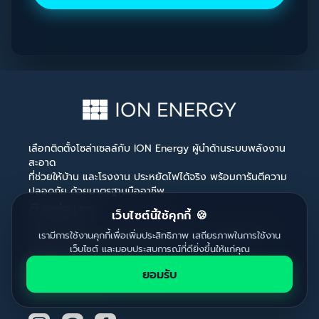
เลือกติดตั้งโซล่าเซลล์กับ ION Energy ผู้นำด้านระบบพลังงาน
สะอาด​
ที่ช่วยให้บ้าน และโรงงาน ประหยัดไฟได้จริง พร้อมการันตีความ
ปลอดภัย ด้วยมาตรฐานมืออาชีพ​
ติดต่อเรา
เว็บไซต์นี้ใช้คุกกี้ 🍪
สำนักงานใหญ่ : เลขที่ 297 ถนนราชดำริ แขวงลุมพินี เขต
เรามีการใช้งานคุกกี้เพื่อเพิ่มประสิทธิภาพ เสถียรภาพในการใช้งาน
ปทุมวัน กรุงเทพมหานคร 10330
เว็บไซต์ และมอบประสบการณ์ที่ดียิ่งขึ้นให้แก่คุณ
info@ionenergy.ai
ยอมรับ
02-114-3488